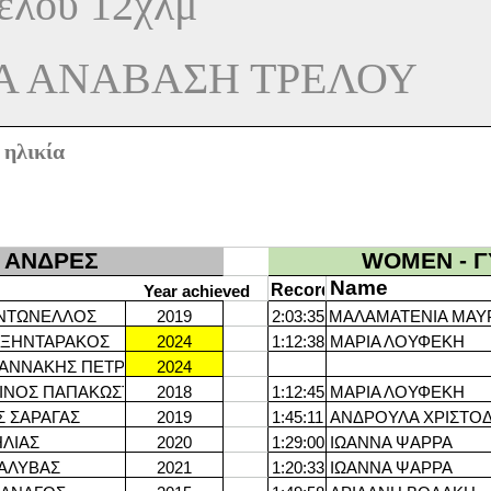
ελού 12χλμ
ΚΑ ΑΝΑΒΑΣΗ ΤΡΕΛΟΥ
 ηλικία