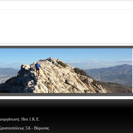
Διοργάνωση: Hex Ι.Κ.Ε.
Χρυσουπόλεως 5Α - Βύρωνας