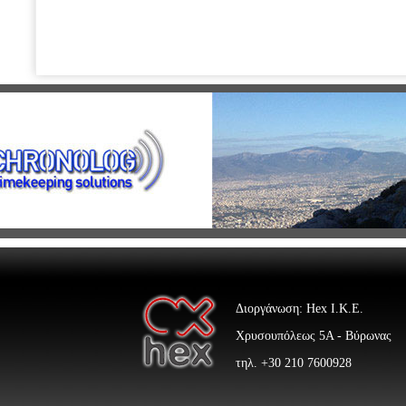
Διοργάνωση: Hex Ι.Κ.Ε.
Χρυσουπόλεως 5Α - Βύρωνας
τηλ. +30 210 7600928