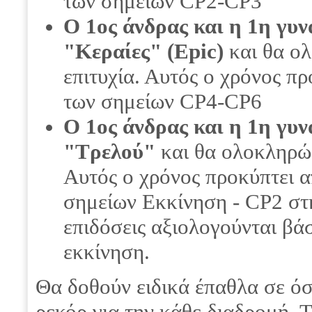
των σημείων CP2-CP3
Ο 1ος
άνδρας και η 1η γυν
"Κεραίες" (Epic)
και θα ο
επιτυχία. Αυτός ο χρόνος π
των σημείων CP4-CP6
Ο 1ος
άνδρας και η 1η γυν
"Τρελού"
και θα ολοκληρώσ
Αυτός ο χρόνος προκύπτει α
σημείων Εκκίνηση - CP2 στ
επιδόσεις αξιολογούνται βά
εκκίνηση.
Θα δοθούν ειδικά έπαθλα σε όσ
ρεκόρ για την κάθε διαδρομή. Τ