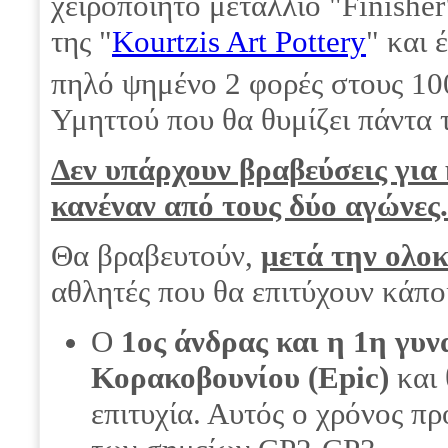
χειροποίητο μετάλλιο "Finisher
της "
Kourtzis Art Pottery
" και 
πηλό ψημένο 2 φορές στους 10
Υμηττού που θα θυμίζει πάντα 
Δεν υπάρχουν βραβεύσεις για 
κανέναν από τους δύο αγώνες.
Θα βραβευτούν,
μετά την ολ
αθλητές που θα επιτύχουν κάπο
Ο
1ος άνδρας και η 1η γυ
Κορακοβουνίου (Epic)
και 
επιτυχία. Αυτός ο χρόνος π