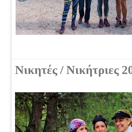
Νικητές / Νικήτριες 2