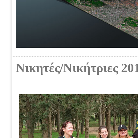
Νικητές/Νικήτριες 20