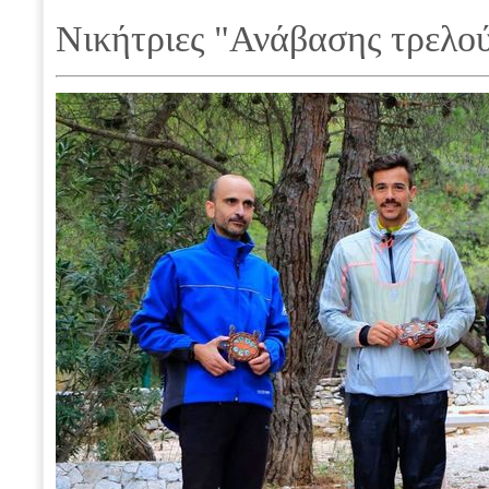
Νικήτριες "Ανάβασης τρελο